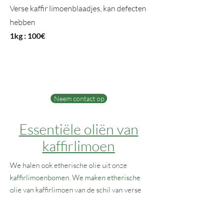
Verse kaffir limoenblaadjes,
kan defecten
hebben
1kg : 100€
Neem contact op
Essentiële oliën van
kaffirlimoen
We halen ook etherische olie uit onze
kaffirlimoenbomen. We maken etherische
olie van kaffirlimoen van de schil van verse
Kaffir-limoenen en onze Petitgrain wordt
alleen gewonnen uit handgeplukte verse