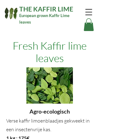
THE KAFFIR LIME
European grown Kaffir Lime
leaves
Fresh Kaffir lime
leaves
Agro-ecologisch
Verse kaffir limoenblaadjes
gekweekt in
een insectenvrije kas.
1 kg : 175€