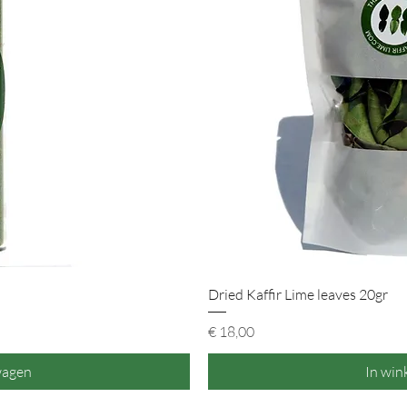
icht
Snel 
Dried Kaffir Lime leaves 20gr
Prijs
€ 18,00
wagen
In wi