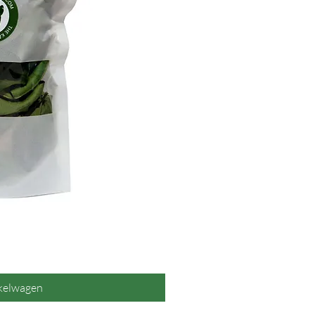
overzicht
nkelwagen