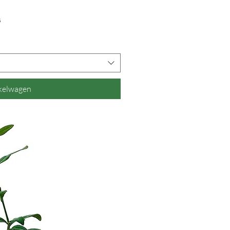
overzicht
s
nkelwagen