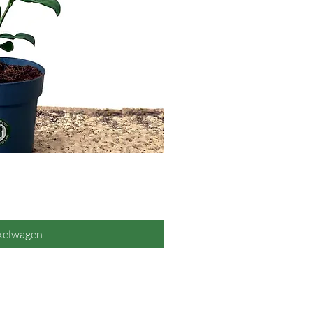
overzicht
nkelwagen