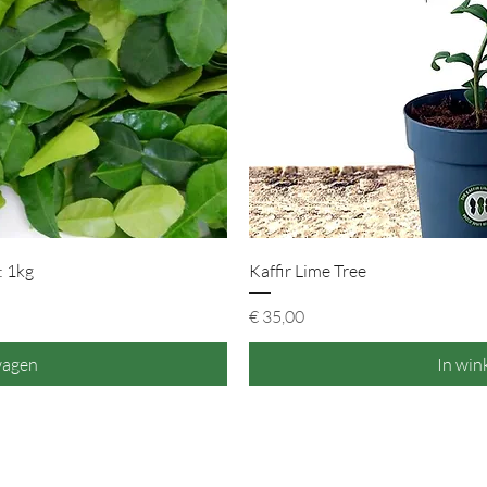
icht
Snel 
: 1kg
Kaffir Lime Tree
Prijs
€ 35,00
wagen
In wi