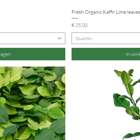
icht
Snel 
Fresh Organic Kaffir Lime leave
Prijs
€ 25,00
Quantity
wagen
In wi