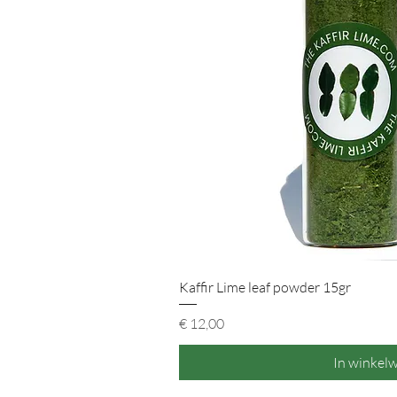
Snel overz
Kaffir Lime leaf powder 15gr
Prijs
€ 12,00
In winkel