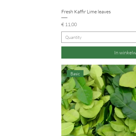
Snel overz
Fresh Kaffir Lime leaves
Prijs
€ 11,00
Quantity
In winkel
Basic