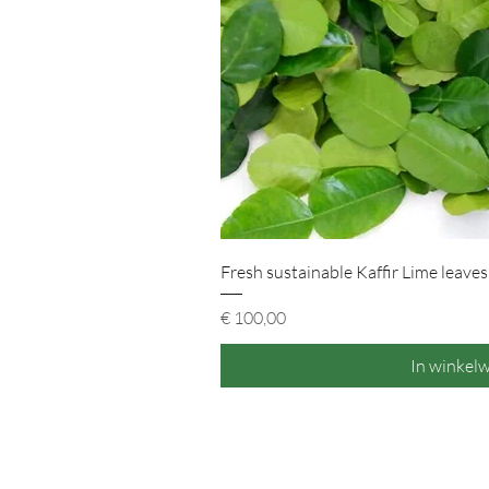
Snel overz
Fresh sustainable Kaffir Lime leaves
Prijs
€ 100,00
In winkel