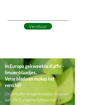
Verstuur
In Europa gekweekte Kaffir -
limoenblaadjes.
Verse bladeren maken het
verschil!
Onze Kaffir-limoenblaadjes voldoen
aan alle Europese fytosanitaire