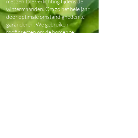
met zenitale verlichting tijdens de
wintermaanden. Om zo het hele jaar
door optimale omstandigheden te
garanderen. We gebruiken
roofinsecten om de bomen te
beschermen tegen ongedierte.
Onze boompjes worden in biologisch
gecertificeerde grond geplant. Elke
boom wordt individueel verzorgd om
de hoogste kwaliteit blad te
garanderen.
We hebben ook bomen die buiten
groeien met gecontroleerd
waterbeheer en plaagpreventie om
ook uitstekend fruit te kweken.