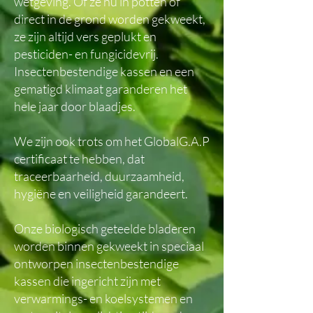
wetgeving. Of ze nu in potten of
direct in de grond worden gekweekt,
ze zijn altijd vers geplukt en
pesticiden- en fungicidevrij.
Insectenbestendige kassen en een
gematigd klimaat garanderen het
hele jaar door blaadjes.
We zijn ook trots om het GlobalG.A.P
certificaat te hebben, dat
traceerbaarheid, duurzaamheid,
hygiëne en veiligheid garandeert.
Onze biologisch geteelde bladeren
worden binnen gekweekt in speciaal
ontworpen insectenbestendige
kassen die ingericht zijn met
verwarmings- en koelsystemen en